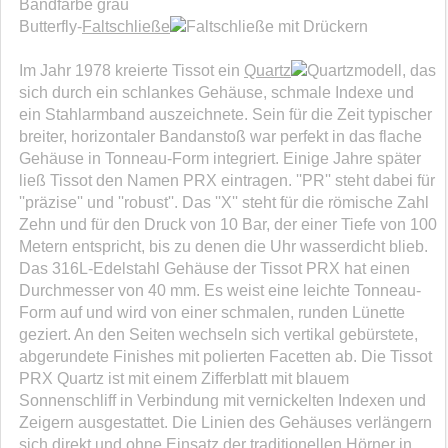
Bandfarbe grau
Butterfly-
Faltschließe
mit Drückern
Im Jahr 1978 kreierte Tissot ein
Quartz
modell, das
sich durch ein schlankes Gehäuse, schmale Indexe und
ein Stahlarmband auszeichnete. Sein für die Zeit typischer
breiter, horizontaler Bandanstoß war perfekt in das flache
Gehäuse in Tonneau-Form integriert. Einige Jahre später
ließ Tissot den Namen PRX eintragen. ''PR'' steht dabei für
''präzise'' und ''robust''. Das ''X'' steht für die römische Zahl
Zehn und für den Druck von 10 Bar, der einer Tiefe von 100
Metern entspricht, bis zu denen die Uhr wasserdicht blieb.
Das 316L-Edelstahl Gehäuse der Tissot PRX hat einen
Durchmesser von 40 mm. Es weist eine leichte Tonneau-
Form auf und wird von einer schmalen, runden Lünette
geziert. An den Seiten wechseln sich vertikal gebürstete,
abgerundete Finishes mit polierten Facetten ab. Die Tissot
PRX Quartz ist mit einem Zifferblatt mit blauem
Sonnenschliff in Verbindung mit vernickelten Indexen und
Zeigern ausgestattet. Die Linien des Gehäuses verlängern
sich direkt und ohne Einsatz der traditionellen Hörner in