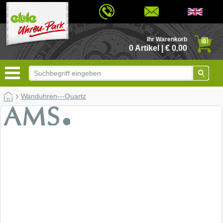
© 2026 - Based on eCommerce Engine xt:Commerce Shopsoftware
Ihr Warenkorb
0
0 Artikel | € 0,00
Wanduhren---Quartz