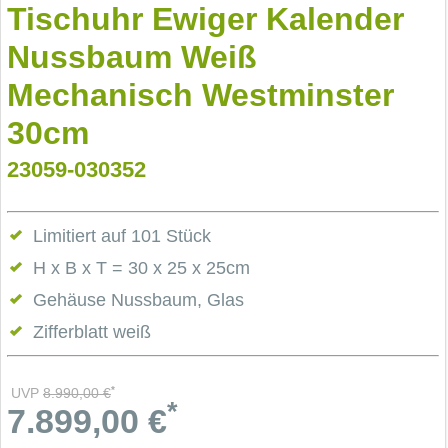
Tischuhr Ewiger Kalender
Nussbaum Weiß
Mechanisch Westminster
30cm
23059-030352
Limitiert auf 101 Stück
H x B x T = 30 x 25 x 25cm
Gehäuse Nussbaum, Glas
Zifferblatt weiß
*
UVP
8.990,00
€
*
7.899,00
€