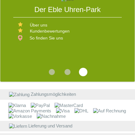
S
Der Eble Uhren-Park
Über uns
E
Kundenbewertungen
So finden Sie uns
D
V
b
W
s
d
R
v
i
E
b
Z
Zahlungsmöglichkeiten
a
W
W
Lieferung und Versand
E