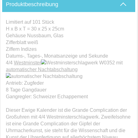
Produktbeschreibung
Limitiert auf 101 Stück
H x B x T = 30 x 25 x 25cm
Gehäuse Nussbaum, Glas
Zifferblatt weiß
Ziffern Indizes
Datums-, Tages-, Monatsanzeige und Sekunde
4/4
Westminster
schlagwerk W0352 mit
automatischer Nachtabschaltung
Antrieb: Zugfeder
8 Tage Gangdauer
Gangregler: Schweizer Echappement
Dieser Ewige Kalender ist die Grande Complication der
Großuhren mit 4/4 Westminsterschlagwerk. Zweifelsohne
ist eine Grande Complication der Gipfel der
Uhrmacherkunst, sie steht für die Wissenschaft und die
Kunst der Uhrenfertigung auf allerhöchstem Niveau.