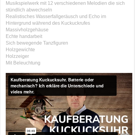
Musikspielwerk mit 12 verschiedenen Melodien die sich
stündlich abwechseln
Realistisches Wasserfallgeräusch und Echo im
Hintergrund während des Kuckuckrufes
Massivholzgehäuse
Echte handarbeit
Sich bewegende Tanzfiguren
Holzgewichte
Holzzeiger
Mit Beleuchtung