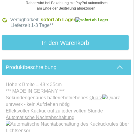
Rabatt wird bei Bezahlung mit PayPal automatisch
am Ende der Bestellung abgezogen.
Verfügbarkeit:
sofort ab Lager
Lieferzeit 1-3 Tage**
In den Warenkorb
Produktbeschreibung
Höhe x Breite = 48 x 35cm
*** MADE IN GERMANY ***
Sekundengenaues batteriebetriebenes
Quarz
uhrwerk - kein Aufziehen nötig
Effektvoller Kuckuckruf zu jeder vollen Stunde
Automatische Nachtabschaltung
des Kuckuckrufes über
Lichtsensor