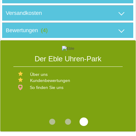
Versandkosten
D
Bewertungen
(4)
S
Der Eble Uhren-Park
E
Über uns
Kundenbewertungen
W
D
So finden Sie uns
V
b
s
d
R
v
i
E
b
W