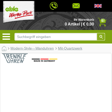
© 2026 - Based on eCommerce Engine xt:Commerce Shopsoftware
Ihr Warenkorb
0
0 Artikel | € 0,00
Modern-Style---Wanduhren
Mit-Quartzwerk