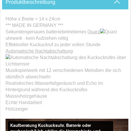
Produktbeschreibung
Höhe x Breite = 14 x 24cm
*** MADE IN GERMANY ***
Sekundengenaues batteriebetriebenes
Quarz
uhrwerk - kein Aufziehen nötig
Effektvoller Kuckuckruf zu jeder vollen Stunde
Automatische Nachtabschaltung
des Kuckuckrufes über
Lichtsensor
Musikspielwerk mit 12 verschiedenen Melodien die sich
stündlich abwechseln
Realistisches Wasserfallgeräusch und Echo im
Hintergrund während des Kuckuckrufes
Massivholzgehäuse
Echte Handarbeit
Holzzeiger