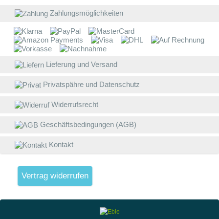
Z
a
Zahlungsmöglichkeiten
W
E
B
Lieferung und Versand
D
Privatspähre und Datenschutz
w
V
Widerrufsrecht
g
Geschäftsbedingungen (AGB)
L
(
Kontakt
S
W
V
Vertrag widerrufen
4
A
1
v