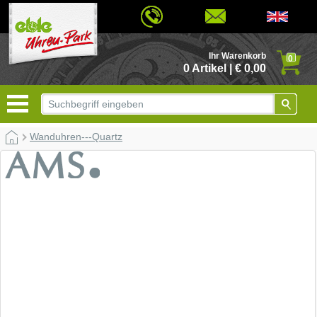
© 2026 - Based on eCommerce Engine xt:Commerce Shopsoftware
Ihr Warenkorb
0
0 Artikel | € 0,00
Wanduhren---Quartz