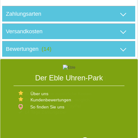
M
Zahlungsarten
Versandkosten
D
Bewertungen
(14)
S
Der Eble Uhren-Park
E
Über uns
Kundenbewertungen
W
D
So finden Sie uns
V
b
s
d
R
v