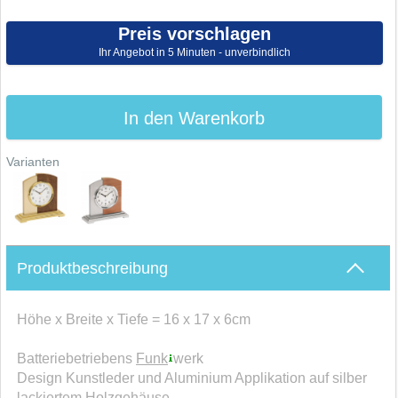
Preis vorschlagen
Ihr Angebot in 5 Minuten - unverbindlich
In den Warenkorb
Varianten
Produktbeschreibung
Höhe x Breite x Tiefe = 16 x 17 x 6cm
Batteriebetriebens
Funk
werk
Design Kunstleder und Aluminium Applikation auf silber
lackiertem Holzgehäuse