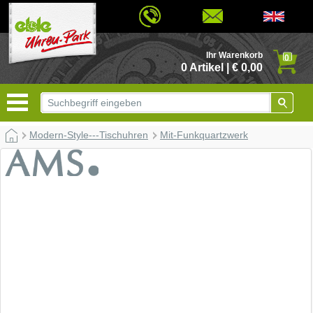
© 2026 - Based on eCommerce Engine xt:Commerce Shopsoftware
Ihr Warenkorb
0
0 Artikel | € 0,00
Modern-Style---Tischuhren
Mit-Funkquartzwerk