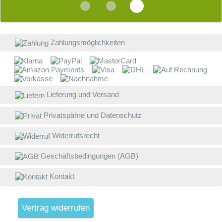
i
E
b
W
Z
a
Zahlungsmöglichkeiten
W
E
B
Lieferung und Versand
D
Privatspähre und Datenschutz
w
V
Widerrufsrecht
g
Geschäftsbedingungen (AGB)
L
(
Kontakt
S
W
V
Vertrag widerrufen
4