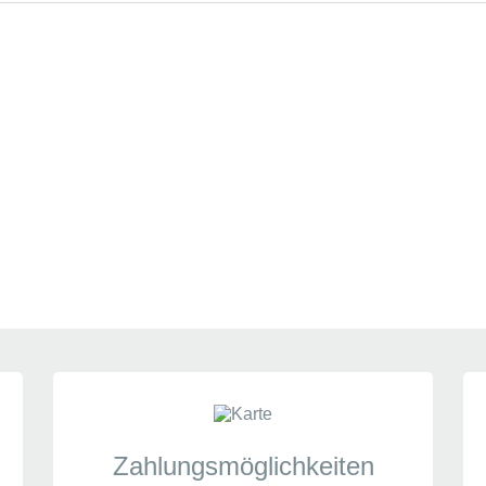
Seiten:
1
unden:
ffentlichung. Jede Bewertung wird individuell darauf geprüft, 
Zahlungsmöglichkeiten
er Dienstleistungen tatsächlich bei uns erworben hat. Eine