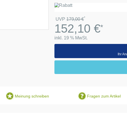
*
UVP
179,00
€
152,10
€
*
inkl. 19 % MwSt.
Ihr An
Meinung schreiben
Fragen zum Artikel