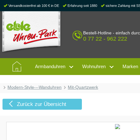
Versandkostenfrei ab 100 € in DE
Erfahrung seit 1880
sichere Zahlung mit S
Bestell-Hotline - einfach dur
0 77 22 - 962 222
Armbanduhren
Wohnuhren
Marken
Modern-Style---Wanduhren
Mit-Quartzwerk
Zurück zur Übersicht