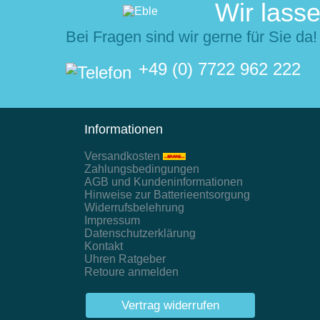
Wir lasse
Bei Fragen sind wir gerne für Sie da!
+49 (0) 7722 962 222
Informationen
Versandkosten
Zahlungsbedingungen
AGB und Kundeninformationen
Hinweise zur Batterieentsorgung
Widerrufsbelehrung
Impressum
Datenschutzerklärung
Kontakt
Uhren Ratgeber
Retoure anmelden
Vertrag widerrufen