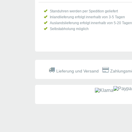
Freischaltung findet erst nach frühestens 24 h statt.
Standuhren werden per Spedition geliefert
Autor:
Harald Baecher
10.05.2023
Inlandlieferung erfolgt innerhalb von 3-5 Tagen
Auslandslieferung erfolgt innerhalb von 5-20 Tagen
Selbstabholung möglich
Super gelaufen, sehr gut verpackt und super schnelle Lief
Autor:
Christa Thoma
02.06.2020
Lieferung und Versand
Zahlungsmö
Die Uhr ist sehr schön und genau. Leider ist das Glas nicht
Autor:
Gast
30.05.2020
Ich war sehr zufrieden. Tolle Uhr und prompte Lieferung.
Autor:
Karl-Heinz Sommer
13.09.2018