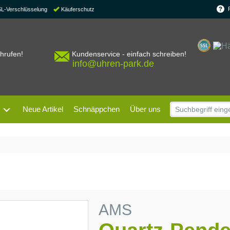
SL-Verschlüsselung
Käuferschutz
chrufen!
Kundenservice - einfach schreiben!
info@uhren-park.de
Neue Artikel
Schnäppchen
Über uns
AMS