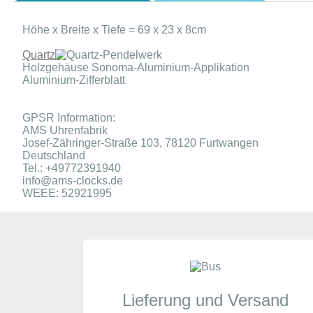
Höhe x Breite x Tiefe = 69 x 23 x 8cm
Quartz
-Pendelwerk
Holzgehäuse Sonoma-Aluminium-Applikation
Aluminium-Zifferblatt
GPSR Information:
AMS Uhrenfabrik
Josef-Zähringer-Straße 103, 78120 Furtwangen
Deutschland
Tel.: +49772391940
info@ams-clocks.de
WEEE: 52921995
Zeige
1
bis
4
(von
4
Meinungen)
Geprüfte Bewertung
Eine Überprüfung der Bewertungen hat wie folgt stattgef
Wir prüfen Bewertungen zu unseren Produkten vor der Verö
Lieferung und Versand
diese ein Verbraucher vorgenommen hat, der die Waren od