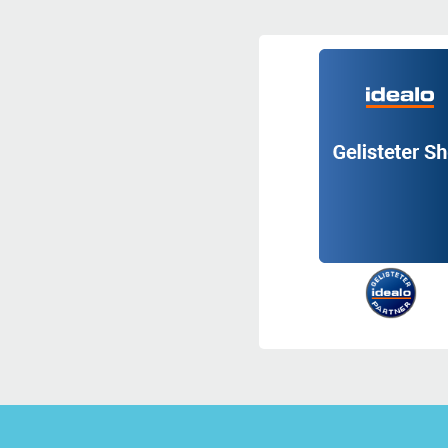
Eine sehr schöne Pendeluhr. Design passt super zur Einric
Kann man getrost weiter empfehlen. Lieferung bereits am 
Zeige
1
bis
4
(von
4
Meinungen)