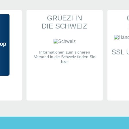
htung. PreisLeistungsverhältnis optimal.
GRÜEZI IN
2 Tag nach Bestellung. Verpackung super
DIE SCHWEIZ
Seiten:
1
SSL
Informationen zum sicheren
Ihre Meinung
Versand in die Schweiz finden Sie
hier