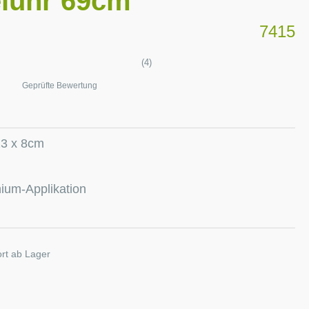
luhr 69cm
7415
(4)
Geprüfte Bewertung
23 x 8cm
um-Applikation