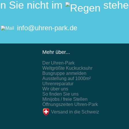
n Sie nicht im
stehe
info@uhren-park.de
Mehr über...
Der Uhren-Park
Weltgrößte Kuckucksuhr
Busgruppe anmelden
Ausstellung auf 1000m²
Uhrenreparatur
Wir über uns
So finden Sie uns
Minijobs / freie Stellen
Öffnungszeiten Uhren-Park
Versand in die Schweiz