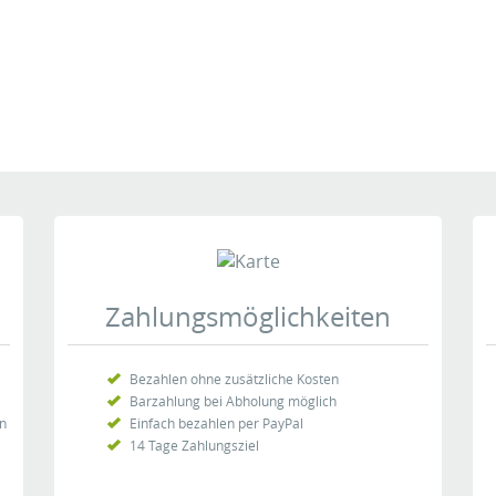
Seiten:
1
2
3
4
[ >> ]
tgefunden:
Zahlungsmöglichkeiten
Veröffentlichung. Jede Bewertung wird individuell darauf
der die Waren oder Dienstleistungen tatsächlich bei uns
estens 24 h statt.
Bezahlen ohne zusätzliche Kosten
Barzahlung bei Abholung möglich
en
Einfach bezahlen per PayPal
14 Tage Zahlungsziel