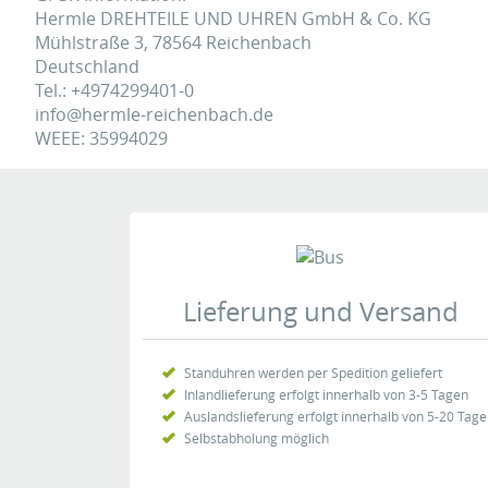
Hermle DREHTEILE UND UHREN GmbH & Co. KG
Mühlstraße 3, 78564 Reichenbach
Deutschland
Tel.: +4974299401-0
info@hermle-reichenbach.de
WEEE: 35994029
Zeige
1
bis
5
(von
20
Meinungen)
Geprüfte Bewertung
Eine Überprüfung der Bewertungen hat wie folgt stat
Lieferung und Versand
Wir prüfen Bewertungen zu unseren Produkten vor der 
geprüft, ob diese ein Verbraucher vorgenommen hat, 
erworben hat. Eine Freischaltung findet erst nach früh
Standuhren werden per Spedition geliefert
Inlandlieferung erfolgt innerhalb von 3-5 Tagen
Auslandslieferung erfolgt innerhalb von 5-20 Tag
Autor:
Gast
21.02.2025
Selbstabholung möglich