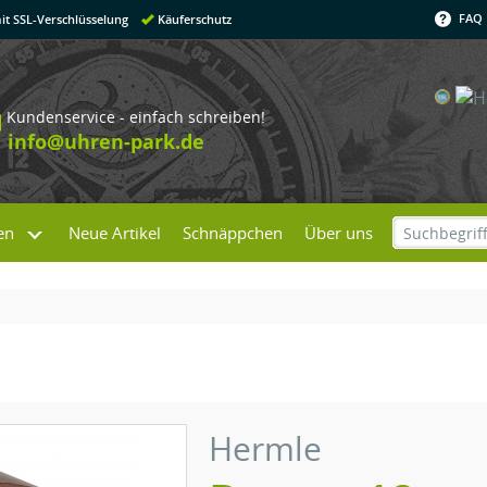
FAQ
it SSL-Verschlüsselung
Käuferschutz
Kundenservice - einfach schreiben!
info@uhren-park.de
en
Neue Artikel
Schnäppchen
Über uns
Hermle