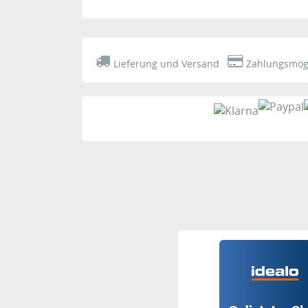
Sehr geehrte Damen und Herren,
Ihr den Kunden verwöhnender Service war für mich sehr 
schön wahr und deshalb gefällt es mir ausnehmend gut 
überein. Das Ticken der Uhr erinnert mich angenehm an
Lieferung und Versand
Zahlungsmögl
Zeiteinstellung befinde ich mich nach Ablauf von einer 
Mit freundlichen Grüßen Oswald Ganser
Autor:
Gast
02.03.2023
Ich habe heute die sehr schöne Boston-Uhr erhalten. Nur
weiß, sondern metallic.
Das gefällt mir nicht gut. Das neue hat auch eine ande
Gibt es die Möglichkeit, das Ziffernblatt gegen ein wei
Freundliche Grüße C. W.
Autor:
Jiri Svidrnoch
01.06.2022