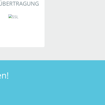
 ÜBERTRAGUNG
rly
.
n!