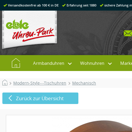
Versandkostenfrei ab 100 € in DE
Erfahrung seit 1880
sichere Zahlung m
Armbanduhren
Wohnuhren
Mark
Modern-Style---Tischuhren
Mechanisch
Zurück zur Übersicht