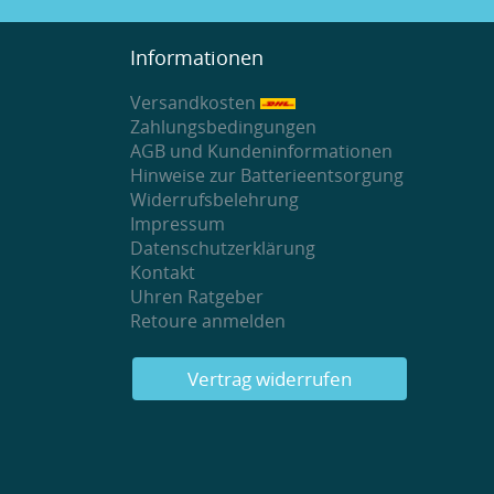
Zeige
1
bis
5
(von
20
Meinungen)
Informationen
Versandkosten
Zahlungsbedingungen
AGB und Kundeninformationen
Hinweise zur Batterieentsorgung
Widerrufsbelehrung
Impressum
Datenschutzerklärung
Kontakt
Uhren Ratgeber
Retoure anmelden
Vertrag widerrufen