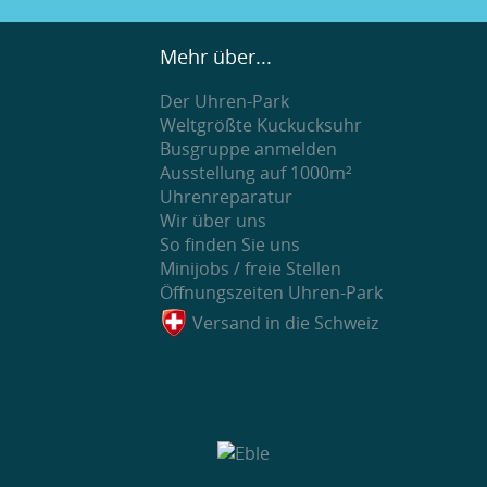
Seiten:
1
2
3
4
[ >> ]
Mehr über...
Der Uhren-Park
Ihre Meinung
Weltgrößte Kuckucksuhr
Busgruppe anmelden
Ausstellung auf 1000m²
Uhrenreparatur
Wir über uns
So finden Sie uns
Minijobs / freie Stellen
Öffnungszeiten Uhren-Park
Versand in die Schweiz