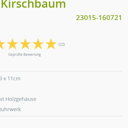
 Kirschbaum
23015-160721
(22)
Geprüfte Bewertung
 9 x 11cm
it Holzgehäuse
ttuhrwerk