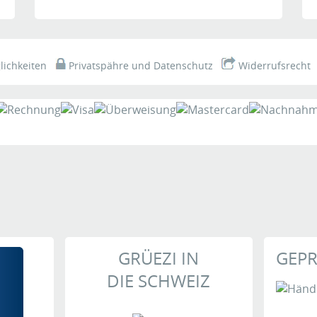
zufriedenstellend. Das o. g. Produkt nehme ich als schlich
- Realität und Bildschirmdarstellung stimmen für mich
 die Tatsache, daß die Zeit vergeht. In der genauen
ichkeiten
Privatspähre und Datenschutz
Widerrufsrecht
Woche erst einmal geduldig "in der Probezeit".
 ist das Ziffernblatt nicht, wie von den Fotos zu veruten -
re Aufmachung, zwischen vier und fünf Uhr steht "Hermle".
ßes auszutasuchen?
GRÜEZI IN
GEPR
DIE SCHWEIZ