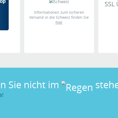
SSL
country, we got our package really fast. It was packed prope
Informationen zum sicheren
Versand in die Schweiz finden Sie
uct is as expected really good quality and beautiful as well
hier
e.
en Sie nicht im
stehe
a!