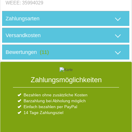
WEEE: 35994029
M
Zahlungsarten
Versandkosten
D
Bewertungen
(11)
S
Zahlungsmöglichkeiten
E
Bezahlen ohne zusätzliche Kosten
Über uns
Barzahlung bei Abholung möglich
Kundenbewertungen
W
D
Einfach bezahlen per PayPal
So finden Sie uns
V
14 Tage Zahlungsziel
b
s
d
R