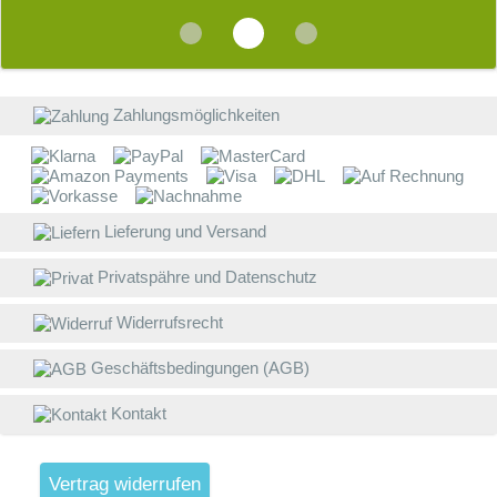
v
i
E
b
W
Z
a
Zahlungsmöglichkeiten
W
E
B
Lieferung und Versand
D
Privatspähre und Datenschutz
w
V
Widerrufsrecht
g
Geschäftsbedingungen (AGB)
L
(
Kontakt
S
W
V
Vertrag widerrufen