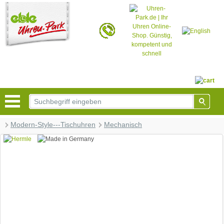
© 2026 - Based on eCommerce Engine xt:Commerce Shopsoftware
0
Ihr Warenkorb
0 Artikel | € 0,00
Modern-Style---Tischuhren
Mechanisch