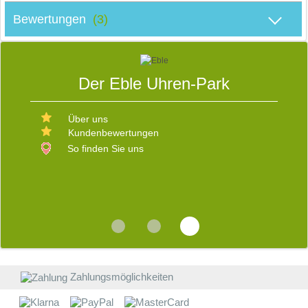
Bewertungen
(3)
S
Der Eble Uhren-Park
E
Über uns
Kundenbewertungen
W
D
So finden Sie uns
V
b
s
d
R
v
i
E
b
W
Z
a
Zahlungsmöglichkeiten
W