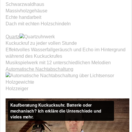
Schwarzwaldhaus
Massivholzgehäuse
Echte handarbeit
Dach mit echten Holzschindeln
Quartz
uhrwerk
Kuckuckruf zu jeder vollen Stunde
Effektvolles Wasserfallgeräusch und Echo im Hintergrund
während des Kuckuckrufes
Musikspielwerk mit 12 unterschiedlichen Melodien
Automatische Nachtabschaltung
über Lichtsensor
Holzgewichte
Holzzeiger