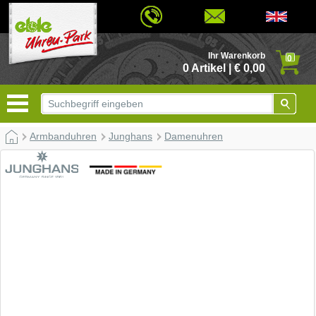
© 2026 - Based on eCommerce Engine xt:Commerce Shopsoftware
Ihr Warenkorb
0
0 Artikel | € 0,00
Armbanduhren
Junghans
Damenuhren