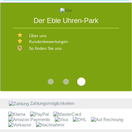
Der Eble Uhren-Park
E
D
Über uns
V
Kundenbewertungen
b
W
s
So finden Sie uns
d
R
v
i
E
b
Z
a
W
Zahlungsmöglichkeiten
W
E
B