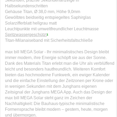
Sekunden, präzise Sekundenanzeige in
Halbsekundenschritten
Gehäuse Titan, Ø 38,0 mm, Höhe 9,0mm
Gewölbtes beidseitig entspiegeltes Saphirglas
Solarzifferblatt hellgrau matt
Leuchtpunkte mit umweltfreundlicher Leuchtmasse
Spritzwassergeschützt
Titan-Milanaiseband mit Sicherheitsfaltschließe
max bill MEGA Solar - Ihr minimalistisches Design bleibt
immer modern, ihre Energie schöpft sie aus der Sonne.
Dank des Materials Titan erlebt man die Uhr als verblüffend
leicht und besonders hautfreundlich. Weiteren Komfort
bieten das hochmoderne Funkwerk, ein ewiger Kalender
und die einfache Einstellung der Zeitzonen per Krone oder
in wenigen Sekunden mit dem Junghans eigenen
Zeitsignal der Junghans MEGA App. Auch das Design der
max bill MEGA Solar steht ganz im Zeichen der
Nachhaltigkeit: Die Bauhaus-typische minimalistische
Formensprache bleibt modern – gestern, heute, morgen
und übermorgen.