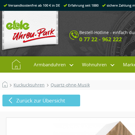
Versandkostenfrei ab 100 € in DE
Erfahrung seit 1880
sichere Zahlung m
Bestell-Hotline - einfach d
0 77 22 - 962 222
Armbanduhren
Wohnuhren
Mark
Kuckucksuhren
Quartz-ohne-Musik
Zurück zur Übersicht