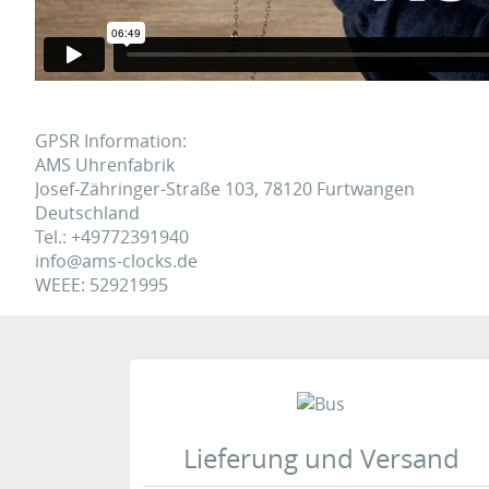
GPSR Information:
AMS Uhrenfabrik
Josef-Zähringer-Straße 103, 78120 Furtwangen
Deutschland
Tel.: +49772391940
info@ams-clocks.de
WEEE: 52921995
Zeige
1
bis
2
(von
2
Meinungen)
Geprüfte Bewertung
Eine Überprüfung der Bewertungen hat wie folgt stat
Lieferung und Versand
Wir prüfen Bewertungen zu unseren Produkten vor der 