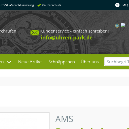
FAQ
it SSL-Verschlüsselung
Käuferschutz
urchrufen!
Kundenservice - einfach schreiben!
info@uhren-park.de
en
Neue Artikel
Schnäppchen
Über uns
AMS