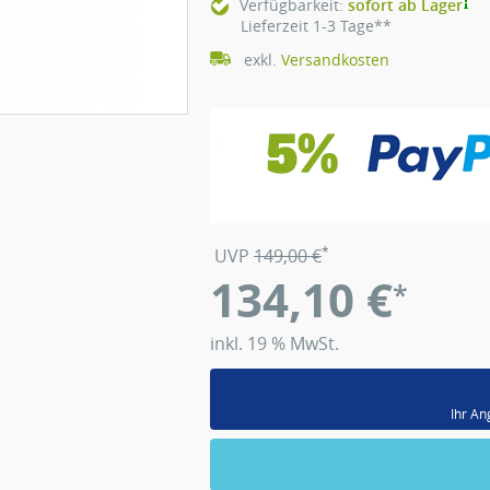
Verfügbarkeit:
sofort ab Lager
Lieferzeit 1-3 Tage**
exkl.
Versandkosten
*
UVP
149,00
€
134,10
€
*
inkl. 19 % MwSt.
Ihr An