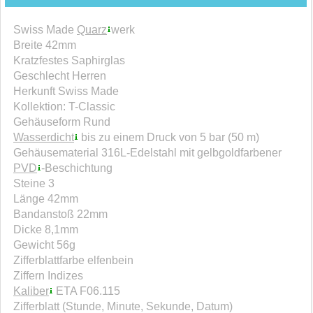
Swiss Made
Quarz
werk
Breite 42mm
Kratzfestes Saphirglas
Geschlecht Herren
Herkunft Swiss Made
Kollektion: T-Classic
Gehäuseform Rund
Wasserdicht
bis zu einem Druck von 5 bar (50 m)
Gehäusematerial 316L-Edelstahl mit gelbgoldfarbener
PVD
-Beschichtung
Steine 3
Länge 42mm
Bandanstoß 22mm
Dicke 8,1mm
Gewicht 56g
Zifferblattfarbe elfenbein
Ziffern Indizes
Kaliber
ETA F06.115
Zifferblatt (Stunde, Minute, Sekunde, Datum)