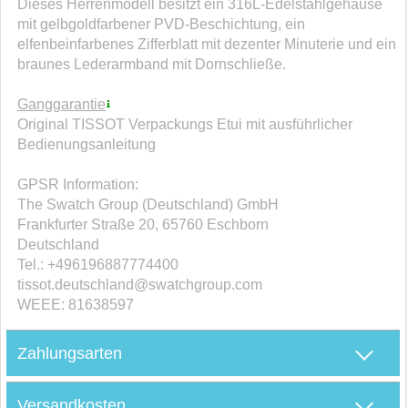
Dieses Herrenmodell besitzt ein 316L-Edelstahlgehäuse
mit gelbgoldfarbener PVD-Beschichtung, ein
elfenbeinfarbenes Zifferblatt mit dezenter Minuterie und ein
braunes Lederarmband mit Dornschließe.
Ganggarantie
Original TISSOT Verpackungs Etui mit ausführlicher
Bedienungsanleitung
GPSR Information:
The Swatch Group (Deutschland) GmbH
Frankfurter Straße 20, 65760 Eschborn
Deutschland
Tel.: +496196887774400
tissot.deutschland@swatchgroup.com
WEEE: 81638597
M
Zahlungsarten
Versandkosten