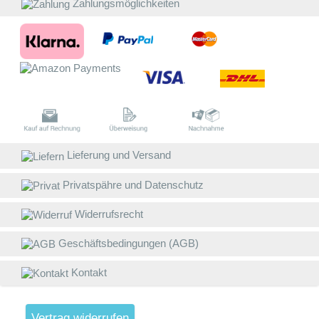
Z
Zahlungsmöglichkeiten
a
W
W
E
B
D
w
Lieferung und Versand
V
Privatspähre und Datenschutz
g
L
Widerrufsrecht
(
Geschäftsbedingungen (AGB)
S
W
Kontakt
V
4
A
1
Vertrag widerrufen