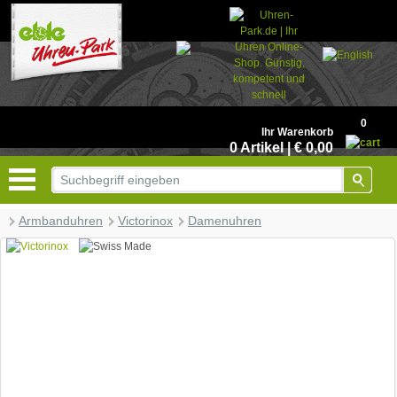
© 2026 - Based on eCommerce Engine xt:Commerce Shopsoftware
0
Ihr Warenkorb
0 Artikel | € 0,00
Armbanduhren
Victorinox
Damenuhren