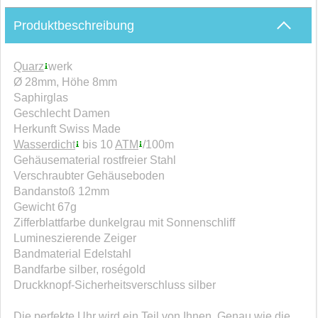
Produktbeschreibung
Quarz
werk
Ø 28mm, Höhe 8mm
Saphirglas
Geschlecht Damen
Herkunft Swiss Made
Wasserdicht
bis 10
ATM
/100m
Gehäusematerial rostfreier Stahl
Verschraubter Gehäuseboden
Bandanstoß 12mm
Gewicht 67g
Zifferblattfarbe dunkelgrau mit Sonnenschliff
Lumineszierende Zeiger
Bandmaterial Edelstahl
Bandfarbe silber, roségold
Druckknopf-Sicherheitsverschluss silber
Die perfekte Uhr wird ein Teil von Ihnen. Genau wie die