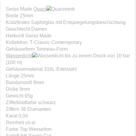
Swiss Made
Quarz
werk
Breite 25mm
Kratzfestes Saphirglas mit Entspiegelungsbeschichtung
Geschlecht Damen
Herkunft Swiss Made
Kollektion: T-Classic Contemporary
Gehäuseform Tonneau-Form
Wasserdicht
bis zu einem Druck von 10 bar
(100 m)
Gehäusematerial 316L-Edelstahl
Länge 25mm
Bandanstoß 8mm
Dicke 9mm
Gewicht 65g
Zifferblattfarbe schwarz
Ziffern 36 Diamanten
Karat 0,04
Reinheit vs-si
Farbe Top Wesselton
Schliff 8/8 Single Cut