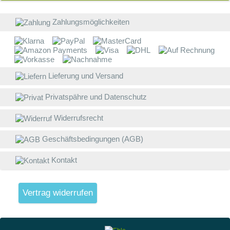
E
b
Z
Zahlungsmöglichkeiten
a
W
W
Lieferung und Versand
E
Privatspähre und Datenschutz
B
D
Widerrufsrecht
w
Geschäftsbedingungen (AGB)
V
g
Kontakt
L
(
Vertrag widerrufen
S
W
V
4