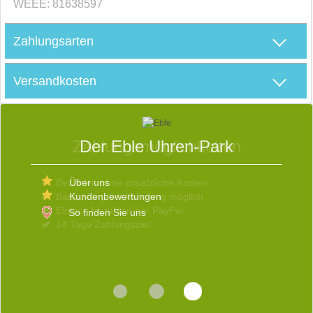
WEEE: 81638597
Zahlungsarten
Versandkosten
D
S
Der Eble Uhren-Park
Über uns
E
Kundenbewertungen
So finden Sie uns
D
V
b
W
s
d
R
v
i