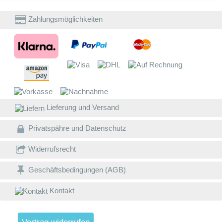
v
i
Zahlungsmöglichkeiten
E
b
W
Z
a
W
E
B
Lieferung und Versand
D
w
Privatspähre und Datenschutz
V
g
Widerrufsrecht
L
Geschäftsbedingungen (AGB)
(
Kontakt
S
W
V
4