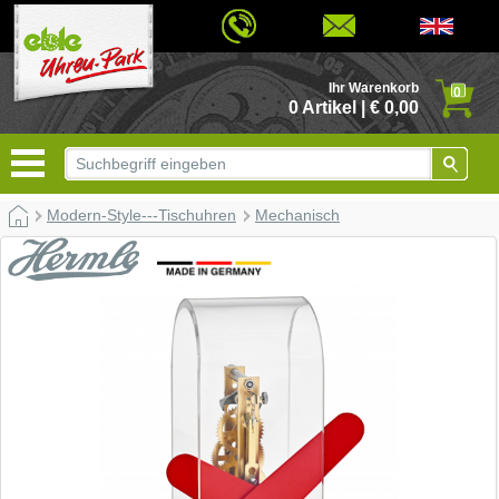
© 2026 - Based on eCommerce Engine xt:Commerce Shopsoftware
Ihr Warenkorb
0
0 Artikel | € 0,00
Modern-Style---Tischuhren
Mechanisch