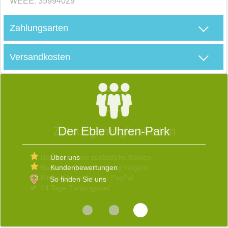
WEEE: 35994029
Zahlungsarten
Versandkosten
D
S
Der Eble Uhren-Park
E
Über uns
Kundenbewertungen
W
D
So finden Sie uns
V
b
s
d
R