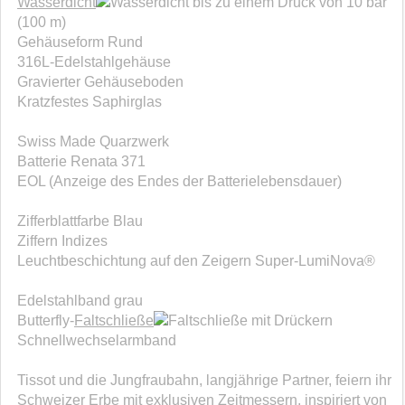
Wasserdicht
bis zu einem Druck von 10 bar
(100 m)
Gehäuseform Rund
316L-Edelstahlgehäuse
Gravierter Gehäuseboden
Kratzfestes Saphirglas
Swiss Made Quarzwerk
Batterie Renata 371
EOL (Anzeige des Endes der Batterielebensdauer)
Zifferblattfarbe Blau
Ziffern Indizes
Leuchtbeschichtung auf den Zeigern Super-LumiNova®
Edelstahlband grau
Butterfly-
Faltschließe
mit Drückern
Schnellwechselarmband
Tissot und die Jungfraubahn, langjährige Partner, feiern ihr
Schweizer Erbe mit exklusiven Zeitmessern, inspiriert von