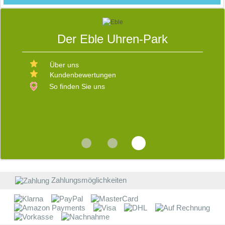
S
Der Eble Uhren-Park
E
D
Über uns
V
Kundenbewertungen
b
W
s
So finden Sie uns
d
R
v
i
E
b
Z
a
W
Zahlungsmöglichkeiten
W
E
B