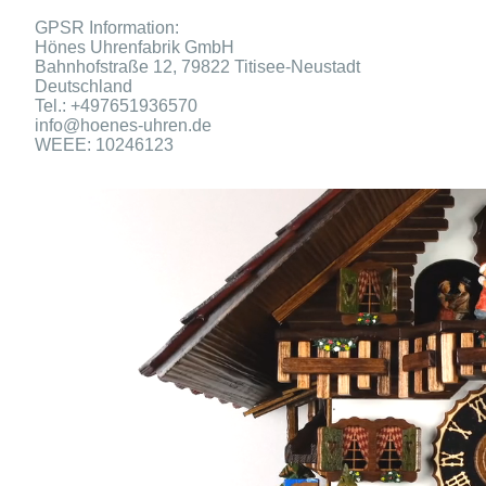
GPSR Information:
Hönes Uhrenfabrik GmbH
Bahnhofstraße 12, 79822 Titisee-Neustadt
Deutschland
Tel.: +497651936570
info@hoenes-uhren.de
WEEE: 10246123