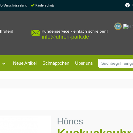
SL-Verschlüsselung
Käuferschutz
chrufen!
Kundenservice - einfach schreiben!
info@uhren-park.de
Neue Artikel
Schnäppchen
Über uns
Hönes