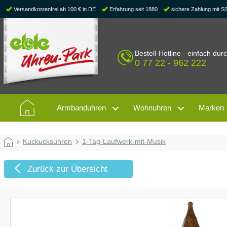
Versandkostenfrei ab 100 € in DE
Erfahrung seit 1880
sichere Zahlung mit S
Bestell-Hotline - einfach dur
0 77 22 - 962 222
Armbanduhren
Wohnuhren
Marken
Kuckucksuhren
1-Tag-Laufwerk-mit-Musik
Zurück zur Übersicht