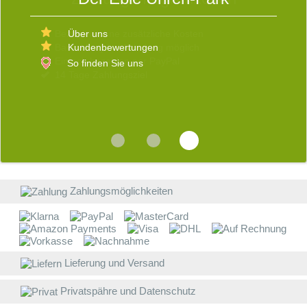
E
V
b
Über uns
s
d
Kundenbewertungen
W
R
So finden Sie uns
v
i
E
b
Z
a
W
Zahlungsmöglichkeiten
W
E
B
Lieferung und Versand
D
Privatspähre und Datenschutz
w