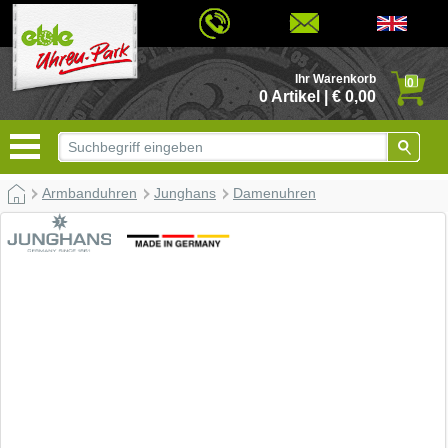
© 2026 - Based on eCommerce Engine xt:Commerce Shopsoftware
Ihr Warenkorb
0
0 Artikel | € 0,00
Armbanduhren
Junghans
Damenuhren