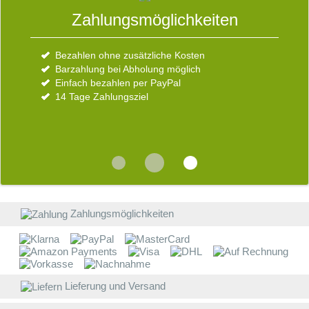
S
Zahlungsmöglichkeiten
Der Eble Uhren-Park
Bezahlen ohne zusätzliche Kosten
Über uns
E
Barzahlung bei Abholung möglich
Kundenbewertungen
Einfach bezahlen per PayPal
So finden Sie uns
D
14 Tage Zahlungsziel
V
b
W
s
d
R
v
i
E
b
Z
Zahlungsmöglichkeiten
a
W
W
Lieferung und Versand
E