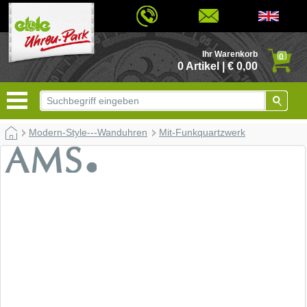
© 2026 - Based on eCommerce Engine xt:Commerce Shopsoftware
Ihr Warenkorb
0
0 Artikel | € 0,00
Modern-Style---Wanduhren
Mit-Funkquartzwerk