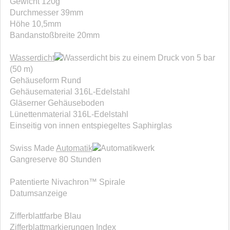
Gewicht 120g
Durchmesser 39mm
Höhe 10,5mm
Bandanstoßbreite 20mm
Wasserdicht
bis zu einem Druck von 5 bar
(50 m)
Gehäuseform Rund
Gehäusematerial 316L-Edelstahl
Gläserner Gehäuseboden
Lünettenmaterial 316L-Edelstahl
Einseitig von innen entspiegeltes Saphirglas
Swiss Made
Automatik
werk
Gangreserve 80 Stunden
Patentierte Nivachron™ Spirale
Datumsanzeige
Zifferblattfarbe Blau
Zifferblattmarkierungen Index