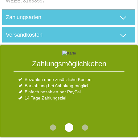
WEEE: 81638597
Zahlungsarten
Versandkosten
D
S
Zahlungsmöglichkeiten
Der Eble Uhren-Park
Bezahlen ohne zusätzliche Kosten
Über uns
E
Barzahlung bei Abholung möglich
Kundenbewertungen
Einfach bezahlen per PayPal
So finden Sie uns
D
14 Tage Zahlungsziel
V
b
W
s
d
R
v
i
E