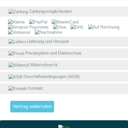
b
Z
Zahlungsmöglichkeiten
a
W
W
Lieferung und Versand
E
Privatspähre und Datenschutz
B
D
Widerrufsrecht
w
Geschäftsbedingungen (AGB)
V
g
Kontakt
L
(
Vertrag widerrufen
S
W
V
4