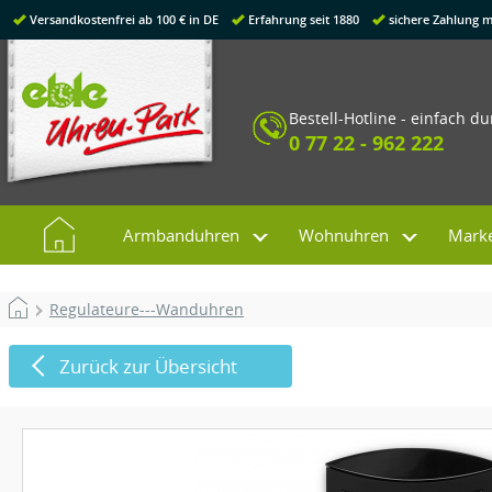
Versandkostenfrei ab 100 € in DE
Erfahrung seit 1880
sichere Zahlung m
Bestell-Hotline - einfach d
0 77 22 - 962 222
Armbanduhren
Wohnuhren
Mark
Regulateure---Wanduhren
Zurück zur Übersicht