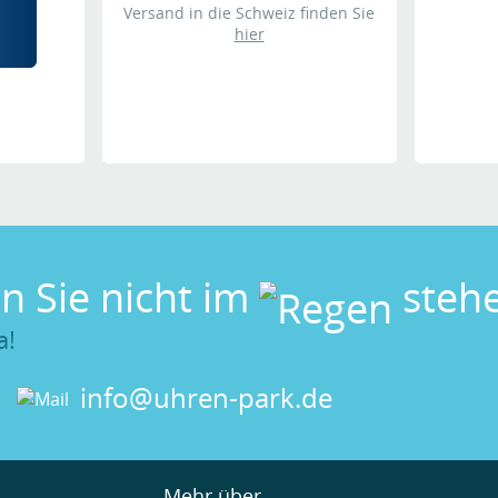
Versand in die Schweiz finden Sie
hier
en Sie nicht im
stehe
a!
info@uhren-park.de
Mehr über...