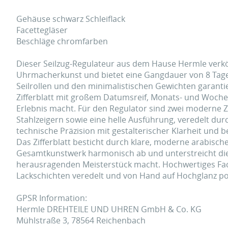
Gehäuse schwarz Schleiflack
Facettegläser
Beschläge chromfarben
Dieser Seilzug-Regulateur aus dem Hause Hermle verkö
Uhrmacherkunst und bietet eine Gangdauer von 8 Tage
Seilrollen und den minimalistischen Gewichten garanti
Zifferblatt mit großem Datumsreif, Monats- und Woch
Erlebnis macht. Für den Regulator sind zwei moderne Zif
Stahlzeigern sowie eine helle Ausführung, veredelt dur
technische Präzision mit gestalterischer Klarheit und
Das Zifferblatt besticht durch klare, moderne arabisch
Gesamtkunstwerk harmonisch ab und unterstreicht die
herausragenden Meisterstück macht. Hochwertiges Facet
Lackschichten veredelt und von Hand auf Hochglanz pol
GPSR Information:
Hermle DREHTEILE UND UHREN GmbH & Co. KG
Mühlstraße 3, 78564 Reichenbach