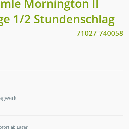
mle Mornington II
ge 1/2 Stundenschlag
71027-740058
lagwerk