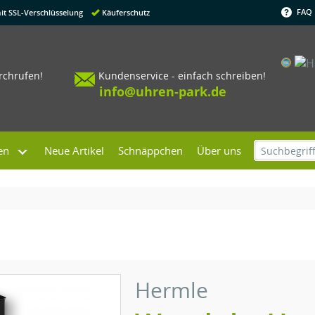
FAQ
it SSL-Verschlüsselung
Käuferschutz
urchrufen!
Kundenservice - einfach schreiben!
info@uhren-park.de
en
Neue Artikel
Schnäppchen
Über uns
Hermle