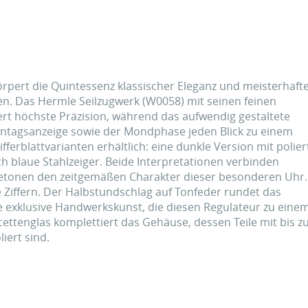
rpert die Quintessenz klassischer Eleganz und meisterhaft
n. Das Hermle Seilzugwerk (W0058) mit seinen feinen
ert höchste Präzision, während das aufwendig gestaltete
entagsanzeige sowie der Mondphase jeden Blick zu einem
ferblattvarianten erhältlich: eine dunkle Version mit polie
ch blaue Stahlzeiger. Beide Interpretationen verbinden
 betonen den zeitgemäßen Charakter dieser besonderen Uhr.
e Ziffern. Der Halbstundschlag auf Tonfeder rundet das
 exklusive Handwerkskunst, die diesen Regulateur zu eine
tenglas komplettiert das Gehäuse, dessen Teile mit bis zu
iert sind.