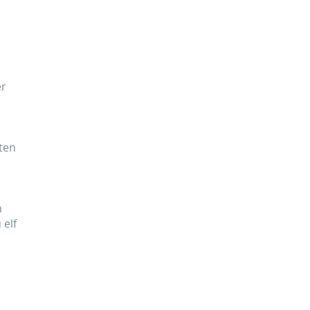
er
rten
m
 elf