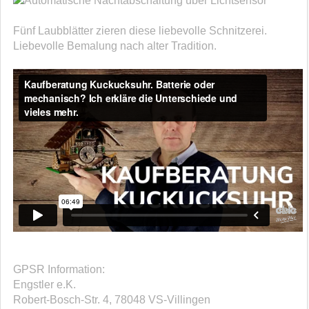
über Lichtsensor
Fünf Laubblätter zieren diese liebevolle Schnitzerei.
Liebevolle Bemalung nach alter Tradition.
GPSR Information:
Engstler e.K.
Robert-Bosch-Str. 4, 78048 VS-Villingen