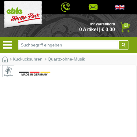
© 2026 - Based on eCommerce Engine xt:Commerce Shopsoftware
Ihr Warenkorb
0
0 Artikel | € 0,00
Kuckucksuhren
Quartz-ohne-Musik