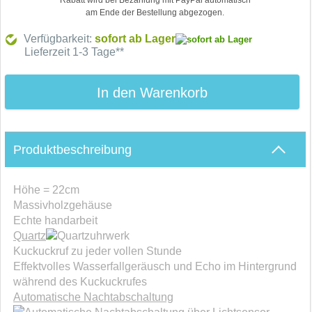
Rabatt wird bei Bezahlung mit PayPal automatisch
am Ende der Bestellung abgezogen.
Verfügbarkeit:
sofort ab Lager
Lieferzeit 1-3 Tage**
In den Warenkorb
Produktbeschreibung
Höhe = 22cm
Massivholzgehäuse
Echte handarbeit
Quartz
uhrwerk
Kuckuckruf zu jeder vollen Stunde
Effektvolles Wasserfallgeräusch und Echo im Hintergrund
während des Kuckuckrufes
Automatische Nachtabschaltung