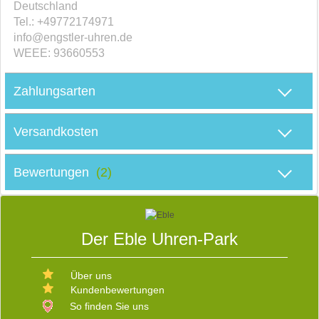
Deutschland
Tel.: +49772174971
info@engstler-uhren.de
WEEE: 93660553
M
Zahlungsarten
Versandkosten
D
Bewertungen
(2)
S
Der Eble Uhren-Park
E
Über uns
Kundenbewertungen
W
D
So finden Sie uns
V