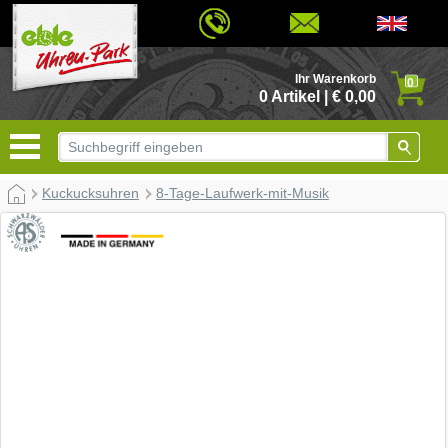
© 2026 - Based on eCommerce Engine xt:Commerce Shopsoftware
Ihr Warenkorb
0
0 Artikel | € 0,00
Kuckucksuhren
8-Tage-Laufwerk-mit-Musik