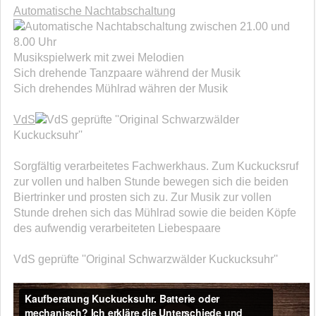
Automatische Nachtabschaltung
zwischen 21.00 und
8.00 Uhr
Musikspielwerk mit zwei Melodien
Sich drehende Tanzpaare während der Musik
Sich drehendes Mühlrad währen der Musik
VdS
geprüfte ''Original Schwarzwälder
Kuckucksuhr''
Sorgfältig verarbeitetes Fachwerkhaus. Zum Kuckucksruf
zur vollen und halben Stunde bewegen sich die beiden
Biertrinker und prosten sich zu. Zur Musik zur vollen
Stunde drehen sich das Mühlrad sowie die beiden Köpfe
des aufwendig verarbeiteten Liebespaare
VdS geprüfte ''Original Schwarzwälder Kuckucksuhr''