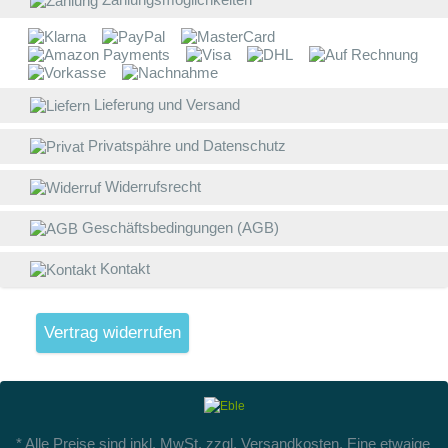
W
E
B
Lieferung und Versand
D
Privatspähre und Datenschutz
w
V
Widerrufsrecht
g
Geschäftsbedingungen (AGB)
L
(
Kontakt
S
W
V
Vertrag widerrufen
4
A
1
v
B
* Alle Preise sind inkl. MwSt.
zzgl. Versandkosten
. Eine etwaige
A