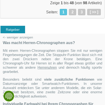
Zeige
1
bis
48
(von
98
Artikeln)
Seiten:
1
2
3
[ >> ]
Ratgeber
<- weniger anzeigen
Was macht Herren-Chronographen aus?
Mit einem Herren-Chronographen stoppen Sie mit nur wenigen
Fingerbewegungen die Zeit. Die Stoppuhr-Funktion lässt sich mit
den zwei Drückern neben der Krone betätigen. Eine
Chronograph-Uhr für Herren ist in aller Regel etwas größer und
schwerer als andere
Herrenuhren
und dennoch häufig sportiv
gearbeitet.
Besonders beliebt sind
viele zusätzliche Funktionen
wie
Datumsanzeige oder Smartwatch-Funktionen. In unserer
Auswahl entdecken Sie unter anderem Modelle, die ein Solar-
Ziffernblatt besitzen, eine zweite Zeitzone oder eine enorme
Wasserdichtigkeit aufweisen.
Individuelle Farbwahl bei Ihrem Chronographen für