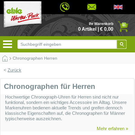
Ihr Warenkorb
0
0 Artikel | € 0,00
Chronographen Herren
<
Zurück
Chronographen für Herren
Hochwertige Chronograph-Uhren für Herren sind nicht nur
funktional, sondern ein wichtiges Accessoire im Alltag. Unsere
Markenuhren bedienen aktuelle Trends und greifen dennoch
klassische Eigenschaften auf, die Chronographen für Männer
typischerweise auszeichnen.
Mehr erfahren »